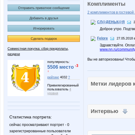
Комплименты
Отправить приватное сообщение
2 комплиментов в гостевой 
Добавить в друзья
СЛ@ДЕНЬК@Я
Игнорировать
Доброе утро. Подтв
Felore
27.05.2018 
Сделать подарок
Здравствуйте. Опла
Совместная покупка: сбор предоплаты,
www.nn.ru/community/
раздачи
Вы не авторизованы! Чтоб
популярность:
-3
5506 место
↓
рейтинг
4032
?
Метки лидеров
Привилегированный
пользователь
4
уровня
Интервью
Статистика портрета:
сейчас просматривают портрет - 0
зарегистрированные пользователи